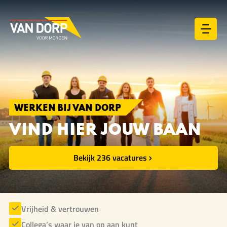
Ga
naar
de
inhoud
WERKEN BIJ VAN DORP
VIND HIER JOUW BAAN
Bekijk 236 vacatures
Vrijheid & vertrouwen
Collega’s waar je van op aan kunt