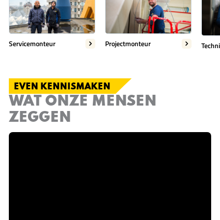
Servicemonteur
Projectmonteur
Techn
EVEN KENNISMAKEN
WAT ONZE MENSEN
ZEGGEN