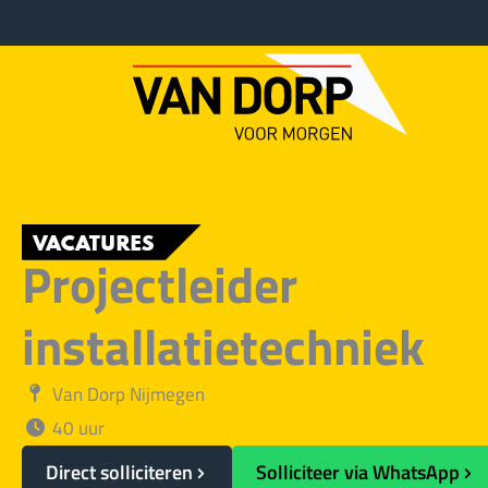
Ga
naar
de
inhoud
VACATURES
Projectleider
installatietechniek
Van Dorp Nijmegen
40 uur
Direct solliciteren
Solliciteer via WhatsApp