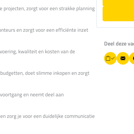
e projecten, zorgt voor een strakke planning
nteurs en zorgt voor een efficiënte inzet
Deel deze va
voering, kwaliteit en kosten van de
L
E
i
-
n
ctbudgetten, doet slimme inkopen en zorgt
k
m
k
o
a
p
 voortgang en neemt deel aan
i
i
ë
l
r
e
en zorg je voor een duidelijke communicatie
n