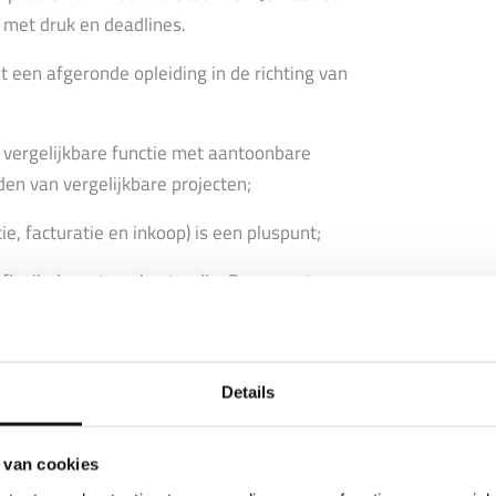
met druk en deadlines.
 een afgeronde opleiding in de richting van
en vergelijkbare functie met aantoonbare
en van vergelijkbare projecten;
e, facturatie en inkoop) is een pluspunt;
flexibel en stressbestendig. Daarnaast
 houding.
Details
ijf in Nijmegen en omgeving, met een rijke
 van cookies
aattechniek, loodgieterswerk, dakbedekkingen