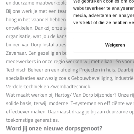
We gebruiken cookies om cont
en duurzame maatwerkoplossingen zoals zonne-energie,
websiteverkeer te analyseren
Bij ons werk je met een team van ongeveer 30 gepassioneer
media, adverteren en analys
hoog in het vaandel hebben staan. Elke dag biedt nieuwe u
verstrekt of die ze hebben v
ontwikkelen. Dankzij onze samenwerking met Van Dorp blij
organisatie, wat jou de kans biedt om te groeien en je vaa
binnen van Dorp Installaties bestaat uit de vestigingen Br
Weigeren
Zevenaar. Een gezellig en bourgondisch team waar onze m
medewerkers in onze regio werken wij met elkaar én voor el
Technisch Beheer en een afdeling Projecten in huis. Daarbij
specialisaties aanwezig zoals Gebouwbeveiliging, Industriël
Verdelertechniek en Zwembadtechniek.
Wat maakt werken bij Hartog/ Van Dorp bijzonder? Onze rij
solide basis, terwijl moderne IT-systemen en efficiënte w
effectiever maken. Daarnaast draag je bij aan duurzame o
toekomstige generaties.
Word jij onze nieuwe dorpsgenoot?