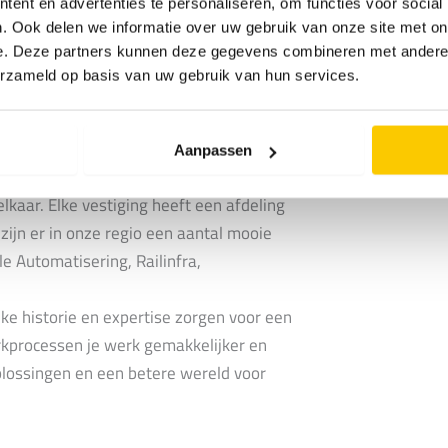
ent en advertenties te personaliseren, om functies voor social
 aardwarmte en warmtepompen.
. Ook delen we informatie over uw gebruik van onze site met on
de collega’s die service en klantgerichtheid
e. Deze partners kunnen deze gegevens combineren met andere i
itdagingen en mogelijkheden om jezelf te
erzameld op basis van uw gebruik van hun services.
ven we een stabiele en innovatieve
rdigheden uit te breiden. De Regio Zuid-Oost
eda, Boxtel, Helmond, Nijmegen, Venlo en
Aanpassen
edewerkers écht op 1 staan. Met 350
kaar. Elke vestiging heeft een afdeling
 zijn er in onze regio een aantal mooie
e Automatisering, Railinfra,
ke historie en expertise zorgen voor een
erkprocessen je werk gemakkelijker en
plossingen en een betere wereld voor