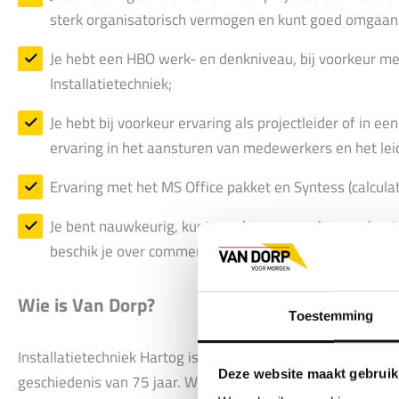
sterk organisatorisch vermogen en kunt goed omgaan 
Je hebt een HBO werk- en denkniveau, bij voorkeur met
Installatietechniek;
Je hebt bij voorkeur ervaring als projectleider of in e
ervaring in het aansturen van medewerkers en het leid
Ervaring met het MS Office pakket en Syntess (calculati
Je bent nauwkeurig, kunt goed samenwerken, en bent 
beschik je over commercieel inzicht en een proactieve
Wie is Van Dorp?
Toestemming
Installatietechniek Hartog is een vertrouwd installatiebedr
Deze website maakt gebruik
geschiedenis van 75 jaar. Wij zijn gespecialiseerd in klim