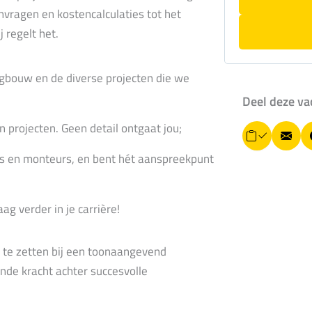
nvragen en kostencalculaties tot het
 regelt het.
ngbouw en de diverse projecten die we
Deel deze va
n projecten. Geen detail ontgaat jou;
L
E
i
ers en monteurs, en bent hét aanspreekpunt
-
n
k
m
k
o
a
ag verder in je carrière!
p
i
i
ë
l
in te zetten bij een toonaangevend
r
e
ende kracht achter succesvolle
n