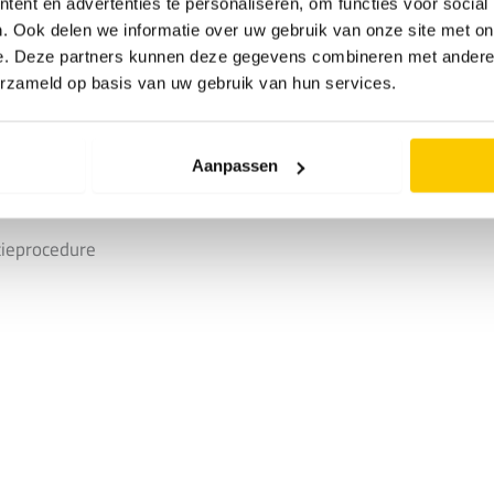
over hebben. Een unieke sfeer waar we trots
ent en advertenties te personaliseren, om functies voor social
. Ook delen we informatie over uw gebruik van onze site met on
e. Deze partners kunnen deze gegevens combineren met andere i
erzameld op basis van uw gebruik van hun services.
 jou past, samen met collega’s die altijd
Aanpassen
ijn geeft graag antwoord. Schakel met Stijn
tieprocedure