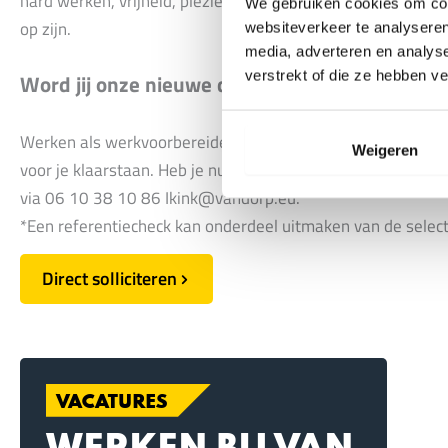
hard werken, vrijheid, plezier hebben en veel voor elkaar 
We gebruiken cookies om cont
op zijn.
websiteverkeer te analyseren
media, adverteren en analys
verstrekt of die ze hebben v
Word jij onze nieuwe dorpsgenoot?
Werken als werkvoorbereider is werken op de manier die bij
Weigeren
voor je klaarstaan. Heb je nu al vragen? Kom maar door: St
via 06 10 38 10 86
Ikink@vandorp.eu
.
*Een referentiecheck kan onderdeel uitmaken van de selec
Direct solliciteren
VACATURES