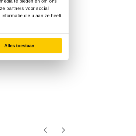
 media te bieden en om ons
ze partners voor social
nformatie die u aan ze heeft
Alles toestaan