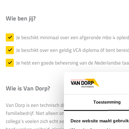
Wie ben jij?
Je beschikt minimaal over een afgeronde mbo 4 opleidi
Je beschikt over een geldig VCA diploma óf bent berei
Je hebt een goede beheersing van de Nederlandse taa
Wie is Van Dorp?
Toestemming
Van Dorp is een technisch dienstverlener met 28 vestiginge
familiebedrijf. Niet alleen omdat de familienaam in de bed
collega’s voelen zich echt een ‘familielid’ binnen de bijzon
Deze website maakt gebruik