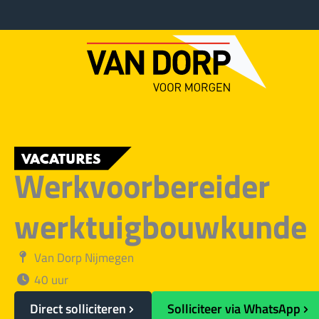
Ga
naar
de
inhoud
VACATURES
Werkvoorbereider
werktuigbouwkunde
Van Dorp Nijmegen
40 uur
Direct solliciteren
Solliciteer via WhatsApp