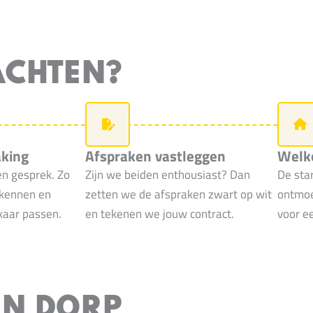
ACHTEN?
aking
Afspraken vastleggen
Welko
en gesprek. Zo
Zijn we beiden enthousiast? Dan
De sta
 kennen en
zetten we de afspraken zwart op wit
ontmoet
lkaar passen.
en tekenen we jouw contract.
voor e
VAN DORP