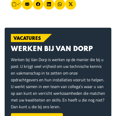
L
E
F
L
W
X
i
n
-
a
i
h
k
m
c
n
a
k
o
a
e
k
t
p
i
b
e
s
i
ë
VACATURES
l
o
d
A
r
e
o
I
p
WERKEN BIJ VAN DORP
n
k
n
p
Werken bij Van Dorp is werken op de manier die bij u
past. U krijgt veel vrijheid om uw technische kennis
en vakmanschap in te zetten om onze
opdrachtgevers en hun installaties vooruit te helpen.
U werkt samen in een team van collega’s waar u van
op aan kunt en verricht werkzaamheden die matchen
met uw kwaliteiten en skills. En heeft u die nog niet?
Dan kunt u die bij ons leren.