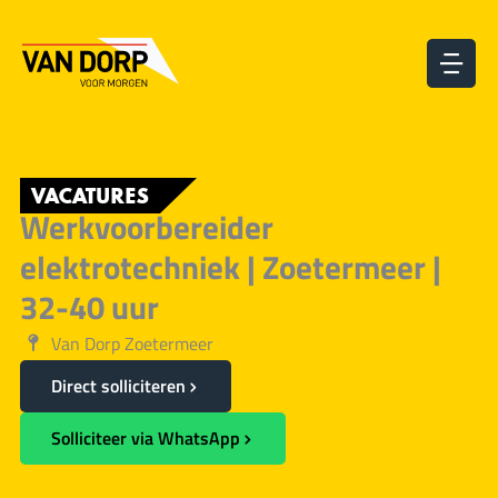
Ga
naar
de
inhoud
VACATURES
Werkvoorbereider
elektrotechniek | Zoetermeer |
32-40 uur
Van Dorp Zoetermeer
Direct solliciteren
Solliciteer via WhatsApp