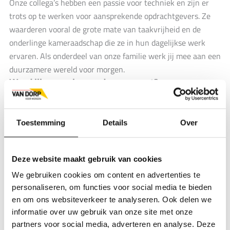
Onze collega’s hebben een passie voor techniek en zijn er
trots op te werken voor aansprekende opdrachtgevers. Ze
waarderen vooral de grote mate van taakvrijheid en de
onderlinge kameraadschap die ze in hun dagelijkse werk
ervaren. Als onderdeel van onze familie werk jij mee aan een
duurzamere wereld voor morgen.
Word jij onze nieuwe dorpsgenoot?
Geïnteresseerd na het lezen van deze vacature?
Neem dan contact op met onze adviseur regio West, Tom
Toestemming
Details
Over
Beker, via 06-58915507 of
beker@vandorp.eu
.
Acquisitie naar aanleiding van deze vacature wordt niet op
Deze website maakt gebruik van cookies
prijs gesteld, al vertrouwen we uiteraard op ieders goede
bedoelingen.
We gebruiken cookies om content en advertenties te
personaliseren, om functies voor social media te bieden
Een referentiecheck kan onderdeel uitmaken van de
en om ons websiteverkeer te analyseren. Ook delen we
selectieprocedure.
informatie over uw gebruik van onze site met onze
partners voor social media, adverteren en analyse. Deze
Direct solliciteren