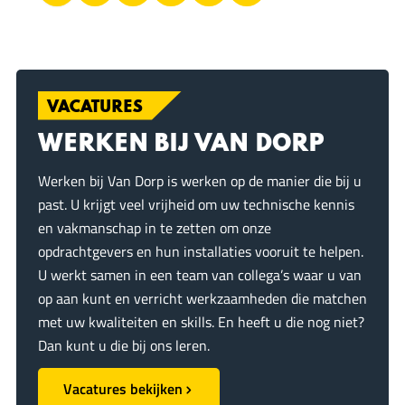
i
n
-
a
i
h
k
m
c
n
a
k
o
a
e
k
t
p
i
b
e
s
i
ë
VACATURES
l
o
d
A
r
e
o
I
p
WERKEN BIJ VAN DORP
n
k
n
p
Werken bij Van Dorp is werken op de manier die bij u
past. U krijgt veel vrijheid om uw technische kennis
en vakmanschap in te zetten om onze
opdrachtgevers en hun installaties vooruit te helpen.
U werkt samen in een team van collega’s waar u van
op aan kunt en verricht werkzaamheden die matchen
met uw kwaliteiten en skills. En heeft u die nog niet?
Dan kunt u die bij ons leren.
Vacatures bekijken