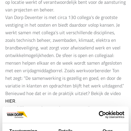
op locatie werkt of verantwoordelijk bent voor de aansturing
van projecten en beheer.
Van Dorp Deventer is met circa 130 collega’s de grootste
vestiging in het oosten en biedt daardoor volop kansen. Je
werkt samen met collega’s uit verschillende disciplines,
zoals technisch beheer, zwembaden, klimaat, elektra en
brandbeveiliging, wat zorgt voor afwisselend werk en veel
ontwikkelmogelijkheden. De sfeer is open en collegiaal:
mensen helpen elkaar en de week wordt samen afgesloten
met een vrijdagmiddagborrel. Zoals werkvoorbereider Ton
het zegt: “De samenwerking is gezellig en goed, en door de
variatie in klanten en opdrachten blijft het werk uitdagend.”
Benieuwd hoe dat er in de praktijk uitziet? Bekijk de video
HIER
.
Word jij onze nieuwe dorpsgenoot?
Solliciteer vandaag nog als Werkvoorbereider / Calculator in
Toestemming
Details
Over