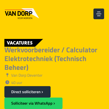
Ga
naar
de
inhoud
VACATURES
Werkvoorbereider / Calculator
Elektrotechniek (Technisch
Beheer)
Van Dorp Deventer
40 uur
Direct solliciteren
Solliciteer via WhatsApp