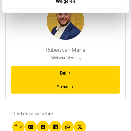
Weigeren
Ruben van Marle
Adviseur Werving
Bel
E-mail
Deel deze vacature
L
E
F
L
W
X