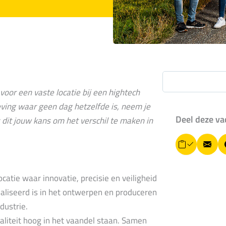
oor een vaste locatie bij een hightech
eving waar geen dag hetzelfde is, neem je
Deel deze va
 dit jouw kans om het verschil te maken in
L
E
i
-
n
k
catie waar innovatie, precisie en veiligheid
m
k
ialiseerd is in het ontwerpen en produceren
o
a
p
dustrie.
i
i
liteit hoog in het vaandel staan. Samen
ë
l