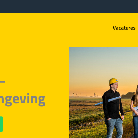
Vacatures
–
mgeving