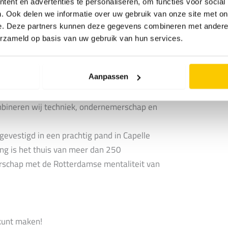
ent en advertenties te personaliseren, om functies voor social
. Ook delen we informatie over uw gebruik van onze site met on
e. Deze partners kunnen deze gegevens combineren met andere i
erzameld op basis van uw gebruik van hun services.
r met een passie voor techniek. Onze
Aanpassen
ten die samenwerken in een open en
ombineren wij techniek, ondernemerschap en
evestigd in een prachtig pand in Capelle
ing is het thuis van meer dan 250
rschap met de Rotterdamse mentaliteit van
l kunt maken!