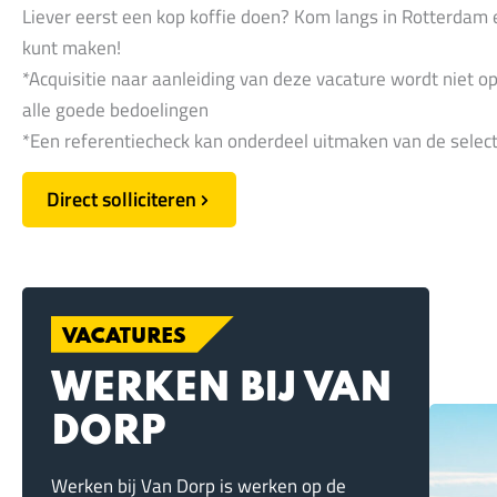
Liever eerst een kop koffie doen? Kom langs in Rotterdam 
kunt maken!
*Acquisitie naar aanleiding van deze vacature wordt niet op
alle goede bedoelingen
*Een referentiecheck kan onderdeel uitmaken van de selec
Direct solliciteren
VACATURES
WERKEN BIJ VAN
DORP
Werken bij Van Dorp is werken op de