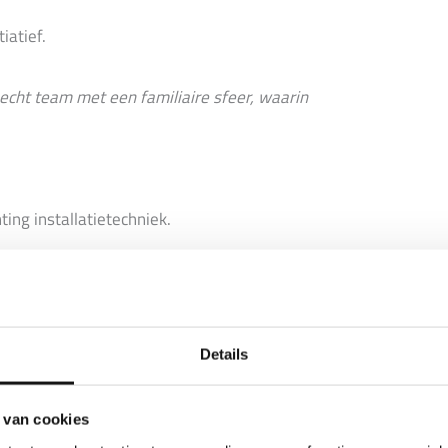
iatief.
cht team met een familiaire sfeer, waarin
ing installatietechniek.
tie.
chnische installaties.
 bij ad-hocsituaties.
Details
 van cookies
ezonde dosis lef.