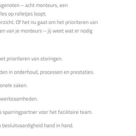
r
psgenoten – acht monteurs, een
e
n
es op rolletjes loopt.
erzicht. Of het nu gaat om het prioriteren van
en van je monteurs – jij weet wat er nodig
t prioriteren van storingen.
den in onderhoud, processen en prestaties.
ionele zaken.
an werkzaamheden.
sparringpartner voor het facilitaire team.
 besluitvaardigheid hand in hand.