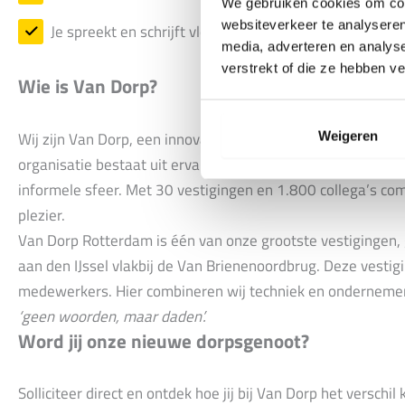
We gebruiken cookies om cont
websiteverkeer te analyseren
Je spreekt en schrijft vloeiend Nederlands.
media, adverteren en analys
verstrekt of die ze hebben v
Wie is Van Dorp?
Wij zijn Van Dorp, een innovatieve en duurzame installateu
Weigeren
organisatie bestaat uit ervaren vakmensen en jonge talen
informele sfeer. Met 30 vestigingen en 1.800 collega’s c
plezier.
Van Dorp Rotterdam is één van onze grootste vestigingen, g
aan den IJssel vlakbij de Van Brienenoordbrug. Deze vestig
medewerkers. Hier combineren wij techniek en onderneme
‘geen woorden, maar daden’.
Word jij onze nieuwe dorpsgenoot?
Solliciteer direct en ontdek hoe jij bij Van Dorp het verschi