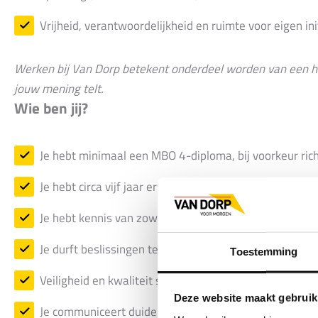
Vrijheid, verantwoordelijkheid en ruimte voor eigen init
Werken bij Van Dorp betekent onderdeel worden van een he
jouw mening telt.
Wie ben jij?
Je hebt minimaal een MBO 4-diploma, bij voorkeur richt
Je hebt circa vijf jaar ervaring in een vergelijkbare func
Je hebt kennis van zowel werktuigkundige als elektrote
Je durft beslissingen te nemen en houdt het hoofd koel
Toestemming
Veiligheid en kwaliteit staan bij jou altijd voorop.
Deze website maakt gebruik
Je communiceert duidelijk, professioneel en met een g