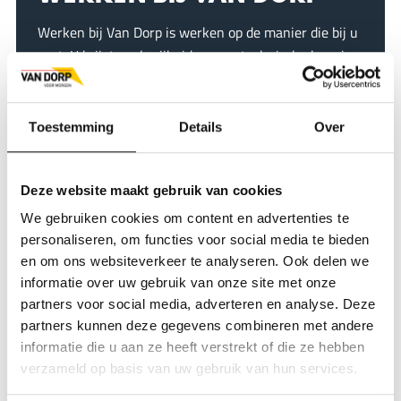
n
k
n
p
Werken bij Van Dorp is werken op de manier die bij u
past. U krijgt veel vrijheid om uw technische kennis
en vakmanschap in te zetten om onze
opdrachtgevers en hun installaties vooruit te helpen.
U werkt samen in een team van collega’s waar u van
Toestemming
Details
Over
op aan kunt en verricht werkzaamheden die matchen
met uw kwaliteiten en skills. En heeft u die nog niet?
Deze website maakt gebruik van cookies
Dan kunt u die bij ons leren.
We gebruiken cookies om content en advertenties te
Vacatures bekijken
personaliseren, om functies voor social media te bieden
en om ons websiteverkeer te analyseren. Ook delen we
informatie over uw gebruik van onze site met onze
partners voor social media, adverteren en analyse. Deze
partners kunnen deze gegevens combineren met andere
informatie die u aan ze heeft verstrekt of die ze hebben
verzameld op basis van uw gebruik van hun services.