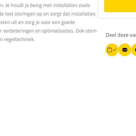
 Je houdt je bezig met installaties zoals
 lost storingen op en zorgt dat installaties
esten uit en zorg je voor een goede
er verbeteringen en optimalisaties. Ook stem
Deel deze va
n regeltechniek.
L
E
i
-
n
k
m
k
o
a
p
i
i
ë
l
r
e
n