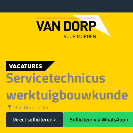
Ga
naar
de
inhoud
VACATURES
Servicetechnicus
werktuigbouwkunde
Van Dorp Leiden
Direct solliciteren
Solliciteer via WhatsApp