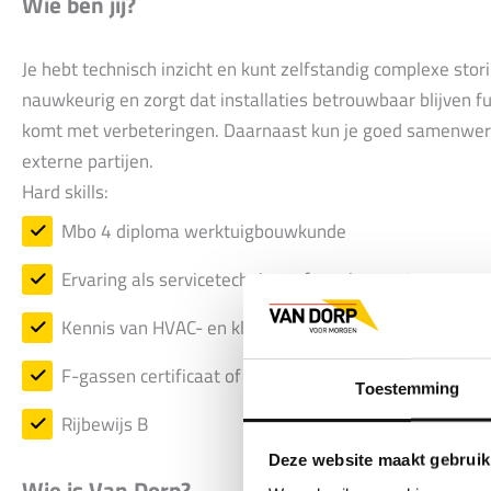
Wie ben jij?
Je hebt technisch inzicht en kunt zelfstandig complexe sto
nauwkeurig en zorgt dat installaties betrouwbaar blijven f
komt met verbeteringen. Daarnaast kun je goed samenwer
externe partijen.
Hard skills:
Mbo 4 diploma werktuigbouwkunde
Ervaring als servicetechnicus of servicemonteur
Kennis van HVAC- en klimaatsystemen
F-gassen certificaat of bereid deze te halen
Toestemming
Rijbewijs B
Deze website maakt gebruik
Wie is Van Dorp?