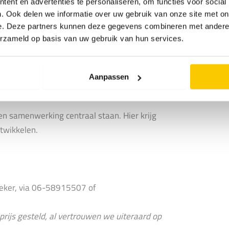
ent en advertenties te personaliseren, om functies voor social
. Ook delen we informatie over uw gebruik van onze site met on
e. Deze partners kunnen deze gegevens combineren met andere i
collega’s wordt gewerkt aan technisch
erzameld op basis van uw gebruik van hun services.
giaal en collega’s helpen elkaar bij storingen
ld. Doordat er met vaste klanten wordt
Aanpassen
 goed leren kennen. Dat maakt het werk
en samenwerking centraal staan. Hier krijg
ntwikkelen.
Beker, via 06-58915507 of
prijs gesteld, al vertrouwen we uiteraard op