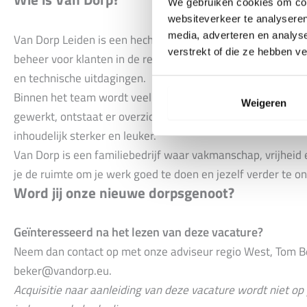
We gebruiken cookies om cont
websiteverkeer te analyseren
media, adverteren en analys
Van Dorp Leiden is een hechte vestiging waar met zo’n 40 
verstrekt of die ze hebben v
beheer voor klanten in de regio. De sfeer is nuchter en colle
en technische uitdagingen.
Binnen het team wordt veel samengewerkt en kennis gedee
Weigeren
gewerkt, ontstaat er overzicht en kun je installaties echt
inhoudelijk sterker en leuker.
Van Dorp is een familiebedrijf waar vakmanschap, vrijheid 
je de ruimte om je werk goed te doen en jezelf verder te o
Word jij onze nieuwe dorpsgenoot?
Geïnteresseerd na het lezen van deze vacature?
Neem dan contact op met onze adviseur regio West, Tom 
beker@vandorp.eu
.
Acquisitie naar aanleiding van deze vacature wordt niet op 