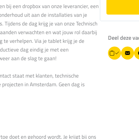
en bij een dropbox van onze leverancier, een
onderhoud uit aan de installaties van je
s. Tijdens de dag krijg je van onze Technisch
aanden verwachten en wat jouw rol daarbij
Deel deze va
g te verhelpen. Via je tablet krijg je de
ductieve dag eindig je met een
L
E
weer aan de slag te gaan!
i
-
n
k
m
ontact staat met klanten, technische
k
o
a
 projecten in Amsterdam. Geen dag is
p
i
i
ë
l
r
e
n
toe doet en gehoord wordt. Je krijgt bij ons