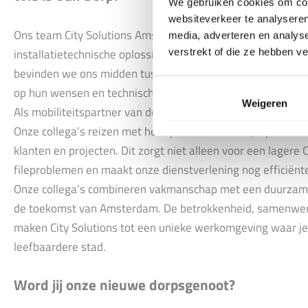
We gebruiken cookies om cont
websiteverkeer te analyseren
Ons team City Solutions Amsterdam (CISO) werkt dagelijks
media, adverteren en analys
installatietechnische oplossingen in hartje Amsterdam. Dan
verstrekt of die ze hebben v
bevinden we ons midden tussen onze klanten, waardoor we s
op hun wensen en technische vraagstukken.
Weigeren
Als mobiliteitspartner van de gemeente Amsterdam zetten w
Onze collega’s reizen met het openbaar vervoer, lopend of m
klanten en projecten. Dit zorgt niet alleen voor een lager
fileproblemen en maakt onze dienstverlening nog efficiënte
Onze collega’s combineren vakmanschap met een duurzame
de toekomst van Amsterdam. De betrokkenheid, samenwer
maken City Solutions tot een unieke werkomgeving waar je
leefbaardere stad.
Word jij onze nieuwe dorpsgenoot?