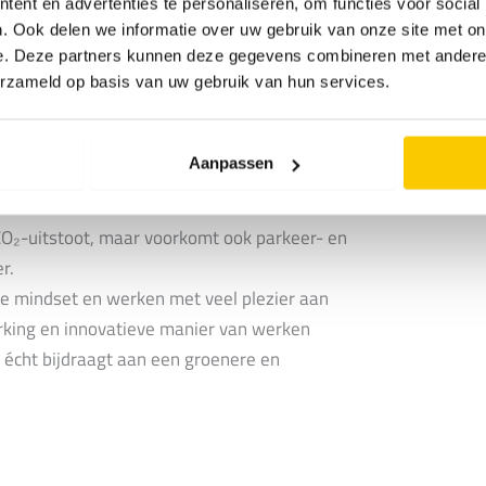
ent en advertenties te personaliseren, om functies voor social
. Ook delen we informatie over uw gebruik van onze site met on
 aan duurzame en innovatieve
e. Deze partners kunnen deze gegevens combineren met andere i
kzij ons unieke City Solutions-concept
erzameld op basis van uw gebruik van hun services.
nel, efficiënt en flexibel kunnen inspelen
Aanpassen
ij ons actief in voor een duurzamere stad.
et de elektrische fiets of scooter naar
e CO₂-uitstoot, maar voorkomt ook parkeer- en
r.
 mindset en werken met veel plezier aan
king en innovatieve manier van werken
 écht bijdraagt aan een groenere en