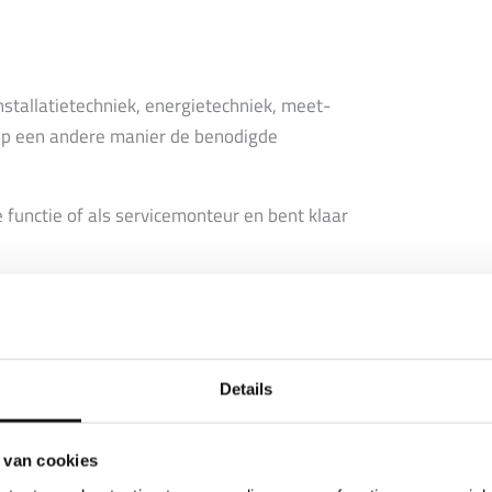
nstallatietechniek, energietechniek, meet-
e op een andere manier de benodigde
re functie of als servicemonteur en bent klaar
 Heb je ‘m nog niet of is ‘ie verlopen? Dan
punt.
Details
 van cookies