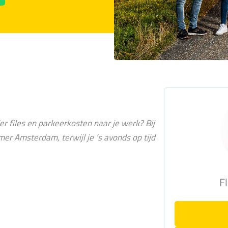
r files en parkeerkosten naar je werk? Bij
er Amsterdam, terwijl je ’s avonds op tijd
F