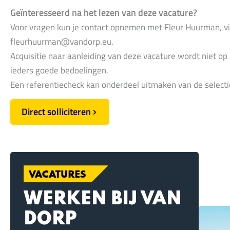
Geïnteresseerd na het lezen van deze vacature?
Voor vragen kun je contact opnemen met Fleur Huurman, 
fleurhuurman@vandorp.eu
.
Acquisitie naar aanleiding van deze vacature wordt niet op 
ieders goede bedoelingen.
Een referentiecheck kan onderdeel uitmaken van de select
Direct solliciteren
VACATURES
WERKEN BIJ VAN
DORP