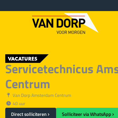
Ga
naar
de
inhoud
VACATURES
Servicetechnicus Am
Centrum
Van Dorp Amsterdam Centrum
40 uur
Direct solliciteren
Solliciteer via WhatsApp