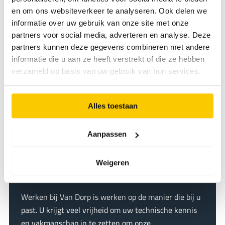
en om ons websiteverkeer te analyseren. Ook delen we
E-mail
informatie over uw gebruik van onze site met onze
partners voor social media, adverteren en analyse. Deze
partners kunnen deze gegevens combineren met andere
informatie die u aan ze heeft verstrekt of die ze hebben
Deel deze vacature
verzameld op basis van uw gebruik van hun services.
L
E
F
L
W
X
i
Alles toestaan
n
-
a
i
h
k
m
c
n
a
k
o
a
e
k
t
Aanpassen
p
i
b
e
s
i
ë
VACATURES
l
o
d
A
Weigeren
r
e
o
I
p
WERKEN BIJ VAN DORP
n
k
n
p
Werken bij Van Dorp is werken op de manier die bij u
past. U krijgt veel vrijheid om uw technische kennis
en vakmanschap in te zetten om onze