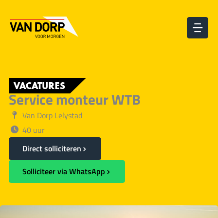
Ga
naar
de
inhoud
VACATURES
Service monteur WTB
Van Dorp Lelystad
40 uur
Direct solliciteren
Solliciteer via WhatsApp