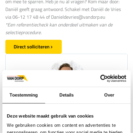
om mee te sparren. Heb je nu al vragen? Kom maar door:
Daniël geeft graag antwoord. Schakel met Daniël de Vries
via 06-12 17 48 44 of
Danieldevries@vandorp.eu
*Een referentiecheck kan onderdeel uitmaken van de
selectieprocedure.
Direct solliciteren
Toestemming
Details
Over
Daniël de Vries
adviseur werving
Deze website maakt gebruik van cookies
We gebruiken cookies om content en advertenties te
Bel
personaliseren, om functies voor social media te bieden