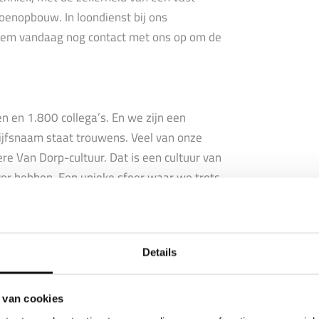
oenopbouw. In loondienst bij ons
! Neem vandaag nog contact met ons op om de
n en 1.800 collega’s. En we zijn een
rijfsnaam staat trouwens. Veel van onze
dere Van Dorp-cultuur. Dat is een cultuur van
over hebben. Een unieke sfeer waar we trots
klein en hecht team. Het team staat voor
erschillende activiteiten met elkaar
Details
 van cookies