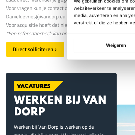
We gebruiken cookies om cont
Voor vragen kun je contact opnemen met Daniël de Vries v
websiteverkeer te analyseren
Danieldevries@vandorp.eu
media, adverteren en analys
verstrekt of die ze hebben v
Voor acquisitie hoeft dat niet, ook al vertrouwen we uitera
*Een referentiecheck kan onderdeel uitmaken van de selec
Weigeren
Direct solliciteren
VACATURES
WERKEN BIJ VAN
DORP
Werken bij Van Dorp is werken op de