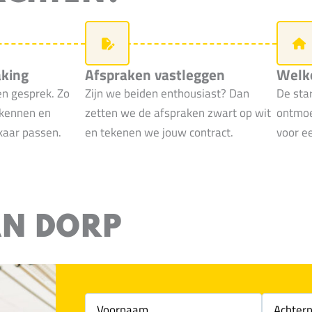
aking
Afspraken vastleggen
Welko
en gesprek. Zo
Zijn we beiden enthousiast? Dan
De sta
 kennen en
zetten we de afspraken zwart op wit
ontmoet
lkaar passen.
en tekenen we jouw contract.
voor e
VAN DORP