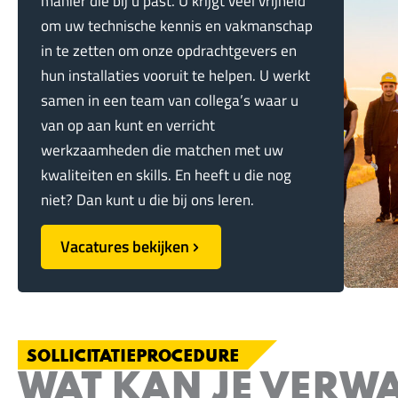
manier die bij u past. U krijgt veel vrijheid
om uw technische kennis en vakmanschap
in te zetten om onze opdrachtgevers en
hun installaties vooruit te helpen. U werkt
samen in een team van collega’s waar u
van op aan kunt en verricht
werkzaamheden die matchen met uw
kwaliteiten en skills. En heeft u die nog
niet? Dan kunt u die bij ons leren.
Vacatures bekijken
SOLLICITATIEPROCEDURE
WAT KAN JE VERW