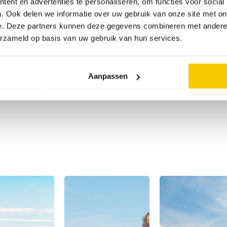
ent en advertenties te personaliseren, om functies voor social
ia 06-12 17 48 44 of
. Ook delen we informatie over uw gebruik van onze site met on
e. Deze partners kunnen deze gegevens combineren met andere i
erzameld op basis van uw gebruik van hun services.
ard op alle goede bedoelingen.
tieprocedure.
Aanpassen