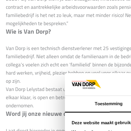
contract en aantrekkelijke arbeidsvoorwaarden zoals pensi
familiebedrijf is het net zo leuk, maar met minder risico
mogelijkheden te bespreken.”
Wie is Van Dorp?
Van Dorp is een technisch dienstverlener met 25 vestiginge
familiebedrijf. Niet alleen omdat de familienaam in de bed
collega’s voelen zich echt een ‘familielid’ binnen de bijzon
hard werken, vrijheid, plezier hebben en veel voor elkaar 
op zijn.
Van Dorp Lelystad bestaat uit circa 35 collega’s en is een 
elkaar klaar, is open en betrokken. Na werktijd worden er v
Toestemming
ondernomen.
Word jij onze nieuwe dorpsgenoot?
Deze website maakt gebruik
Laat direct hieronder je gegevens achter.