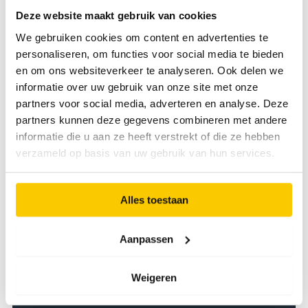
Deze website maakt gebruik van cookies
We gebruiken cookies om content en advertenties te
personaliseren, om functies voor social media te bieden
Fleur Huurman
en om ons websiteverkeer te analyseren. Ook delen we
informatie over uw gebruik van onze site met onze
Bel
partners voor social media, adverteren en analyse. Deze
partners kunnen deze gegevens combineren met andere
E-mail
informatie die u aan ze heeft verstrekt of die ze hebben
verzameld op basis van uw gebruik van hun services.
Deel deze vacature
Alles toestaan
L
E
F
L
W
X
Aanpassen
i
n
-
a
i
h
k
m
c
n
a
Weigeren
k
o
a
e
k
t
p