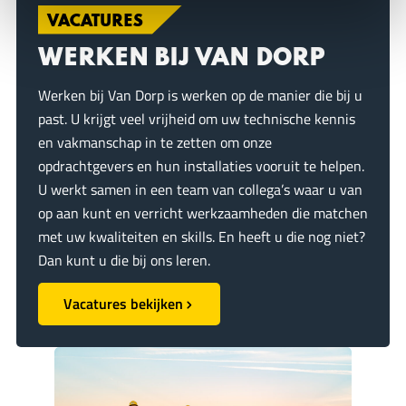
i
b
e
s
i
ë
VACATURES
l
o
d
A
r
e
o
I
p
WERKEN BIJ VAN DORP
n
k
n
p
Werken bij Van Dorp is werken op de manier die bij u
past. U krijgt veel vrijheid om uw technische kennis
en vakmanschap in te zetten om onze
opdrachtgevers en hun installaties vooruit te helpen.
U werkt samen in een team van collega’s waar u van
op aan kunt en verricht werkzaamheden die matchen
met uw kwaliteiten en skills. En heeft u die nog niet?
Dan kunt u die bij ons leren.
Vacatures bekijken