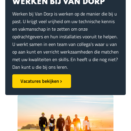
o
I
p
WERKEN BIJ VAN DORP
n
k
n
p
Werken bij Van Dorp is werken op de manier die bij u
past. U krijgt veel vrijheid om uw technische kennis
en vakmanschap in te zetten om onze
opdrachtgevers en hun installaties vooruit te helpen.
U werkt samen in een team van collega’s waar u van
op aan kunt en verricht werkzaamheden die matchen
met uw kwaliteiten en skills. En heeft u die nog niet?
Dan kunt u die bij ons leren.
Vacatures bekijken