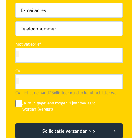
Achternaam
(Vereist)
Motivatiebrief
CV
CV niet bij de hand? Solliciteer nu, dan komt het later wel.
Ja, mijn gegevens mogen 1 jaar bewaard
worden
(Vereist)
Sollicitatie verzenden