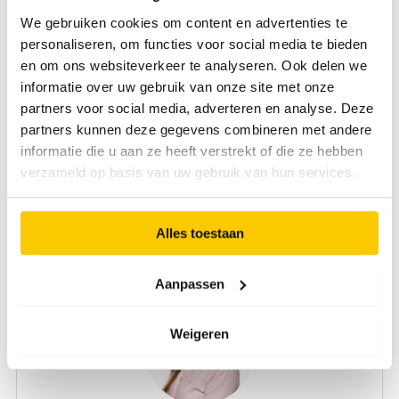
We gebruiken cookies om content en advertenties te
Geïnteresseerd na het lezen van deze vacature?
personaliseren, om functies voor social media te bieden
en om ons websiteverkeer te analyseren. Ook delen we
Voor vragen kun je contact opnemen met Fleur Huurman,
informatie over uw gebruik van onze site met onze
via 06-44022762 of
fleurhuurman@vandorp.eu
.
partners voor social media, adverteren en analyse. Deze
Acquisitie naar aanleiding van deze vacature wordt niet op
partners kunnen deze gegevens combineren met andere
prijs gesteld, al vertrouwen we uiteraard op ieders goede
informatie die u aan ze heeft verstrekt of die ze hebben
bedoelingen.
verzameld op basis van uw gebruik van hun services.
Een referentiecheck kan onderdeel uitmaken van de
selectieprocedure.
Alles toestaan
Direct solliciteren
Aanpassen
Weigeren