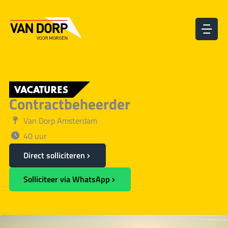
Ga
naar
de
inhoud
VACATURES
Contractbeheerder
Van Dorp Amsterdam
40 uur
Direct solliciteren
Solliciteer via WhatsApp