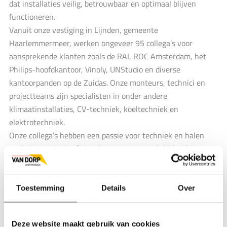
dat installaties veilig, betrouwbaar en optimaal blijven
functioneren.
Vanuit onze vestiging in Lijnden, gemeente
Haarlemmermeer, werken ongeveer 95 collega’s voor
aansprekende klanten zoals de RAI, ROC Amsterdam, het
Philips-hoofdkantoor, Vinoly, UNStudio en diverse
kantoorpanden op de Zuidas. Onze monteurs, technici en
projectteams zijn specialisten in onder andere
klimaatinstallaties, CV-techniek, koeltechniek en
elektrotechniek.
Onze collega’s hebben een passie voor techniek en halen
veel plezier uit de afwisseling, verantwoordelijkheid en
samenwerking binnen het team. De informele sfeer, korte
lijnen en sterke betrokkenheid zorgen ervoor dat we elkaar
iedere dag verder helpen. Als onderdeel van onze familie
Toestemming
Details
Over
draag jij bij aan duurzame oplossingen en langdurige
klantrelaties.
Word jij onze nieuwe dorpsgenoot?
Deze website maakt gebruik van cookies