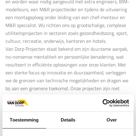
en worden waar nodig aangevuld met extra engineers, BIM-
modelleurs, een M&R projectleider en tijdens de uitvoering
een montageploeg onder leiding van een chef-monteur en
M&R specialist. Wij richten ons op grootschalige, complexe
utiliteitsprojecten in sectoren zoals gezondheidszorg, sport,
cultuur, recreatie, onderwijs, kantoren en hotels.
Van Dorp Projecten staat bekend om zijn duurzame aanpak,
no-nonsense mentaliteit en persoonlijke benadering, wat
resulteert in efficiënte oplossingen voor onze klanten. Met
een sterke focus op innovatie en duurzaamheid, verleggen
we de grenzen van technische mogelijkheden en dragen we
bij aan een groenere toekomst. Onze projecten zijn niet
alleen technisch geavanceerd, maar ook ontworpen om een
positieve impact te hebben op zowel gebruikers als het
milieu.
Toestemming
Details
Over
Word jij onze nieuwe dorpsgenoot?