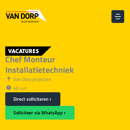
Ga
naar
de
inhoud
VACATURES
Chef Monteur
Installatietechniek
Van Dorp projecten
40 uur
Direct solliciteren
Solliciteer via WhatsApp