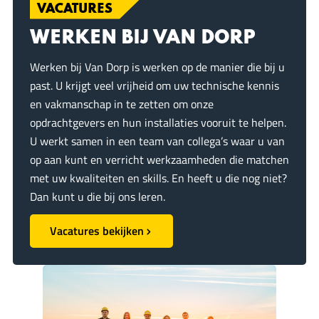
ë
VACATURES
l
o
d
A
r
e
o
I
p
WERKEN BIJ VAN DORP
n
k
n
p
Werken bij Van Dorp is werken op de manier die bij u
past. U krijgt veel vrijheid om uw technische kennis
en vakmanschap in te zetten om onze
opdrachtgevers en hun installaties vooruit te helpen.
U werkt samen in een team van collega’s waar u van
op aan kunt en verricht werkzaamheden die matchen
met uw kwaliteiten en skills. En heeft u die nog niet?
Dan kunt u die bij ons leren.
Vacatures bekijken