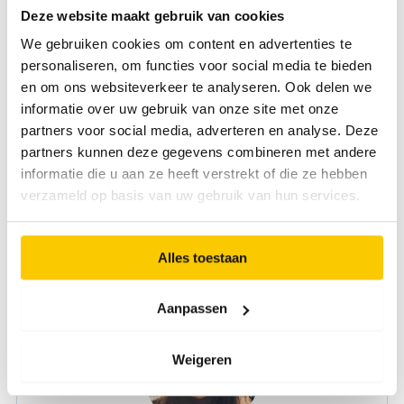
Deze website maakt gebruik van cookies
Solliciteer direct en ontdek hoe jij bij Van Dorp het verschil
kunt maken!
We gebruiken cookies om content en advertenties te
personaliseren, om functies voor social media te bieden
Heb je eerst nog vragen? Neem gerust contact met me op.
en om ons websiteverkeer te analyseren. Ook delen we
Shanna Koster – Adviseur Werving a.i.
informatie over uw gebruik van onze site met onze
06‑49013943
partners voor social media, adverteren en analyse. Deze
koster@vandorp.eu
partners kunnen deze gegevens combineren met andere
informatie die u aan ze heeft verstrekt of die ze hebben
*Een referentiecheck kan onderdeel uitmaken van de
verzameld op basis van uw gebruik van hun services.
selectieprocedure.
Alles toestaan
Direct solliciteren
Aanpassen
Weigeren