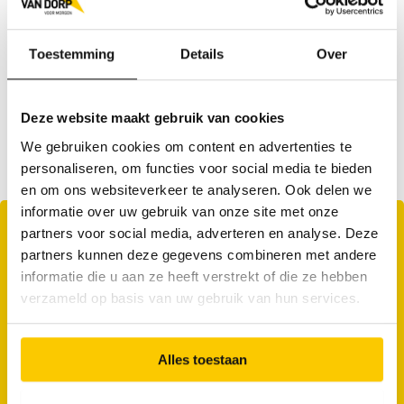
flexibel ingesteld bent. Bovendien heb je alles onder
controle. Ze maken jou niets wijs!
Toestemming
Details
Over
Een technische achtergrond of werkervaring als monteur
helpen je om deze taken goed op te pakken. Als je toch hulp
Deze website maakt gebruik van cookies
nodig hebt, heb je altijd collega’s om op terug te vallen!
We gebruiken cookies om content en advertenties te
personaliseren, om functies voor social media te bieden
en om ons websiteverkeer te analyseren. Ook delen we
informatie over uw gebruik van onze site met onze
Dit krijg je
partners voor social media, adverteren en analyse. Deze
partners kunnen deze gegevens combineren met andere
Altijd op tijd je geld.
En volgens de cao technisch
informatie die u aan ze heeft verstrekt of die ze hebben
installatiebedrijf.
verzameld op basis van uw gebruik van hun services.
25 vakantie- en 13 ADV-dagen.
Werken is leuk,
maar vrij zijn ook.
Alles toestaan
Goede pensioenregeling.
Voor je oude dag.