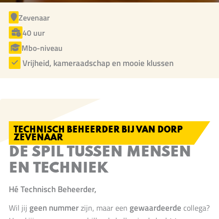
Zevenaar
40 uur
Mbo-niveau
Vrijheid, kameraadschap en mooie klussen
TECHNISCH BEHEERDER BIJ VAN DORP
ZEVENAAR
DE SPIL TUSSEN MENSEN
EN TECHNIEK
Hé
Technisch Beheerder
,
geen nummer
gewaardeerde
Wil jij
zijn, maar een
collega?